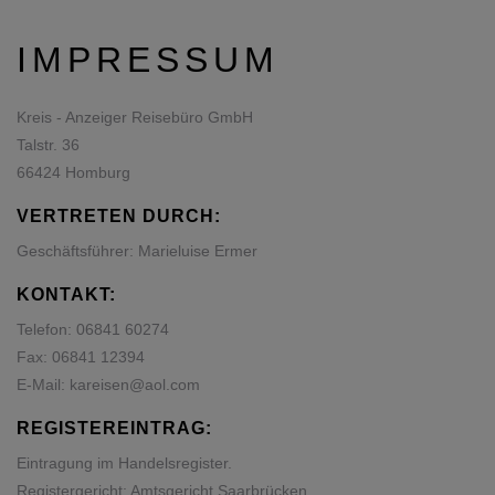
IMPRESSUM
Kreis - Anzeiger Reisebüro GmbH
Talstr. 36
66424 Homburg
VERTRETEN DURCH:
Geschäftsführer: Marieluise Ermer
KONTAKT:
Telefon:
06841 60274
Fax: 06841 12394
E-Mail:
kareisen@aol.com
REGISTEREINTRAG:
Eintragung im Handelsregister.
Registergericht: Amtsgericht Saarbrücken