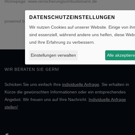
Homepage:
www.versicherungsombudsmann.de
DATENSCHUTZEINSTELLUNGEN
powered by
DER Touristik Partner-Service
&
netzlodern
.
Wir nutzen Cookies auf unserer Website. Einige von ih
sind essenziell, während andere uns helfen, diese Webs
und Ihre Erfahrung zu verbessern.
Einstellungen verwalten
Alle akzeptier
WIR BERATEN SIE GERN!
Schicken Sie uns einfach Ihre
individuelle Anfrage
. Sie erhalten in
Kürze die gewünschten Informationen oder ein entsprechendes
Angebot. Wir freuen uns auf Ihre Nachricht.
Individuelle Anfrage
stellen!